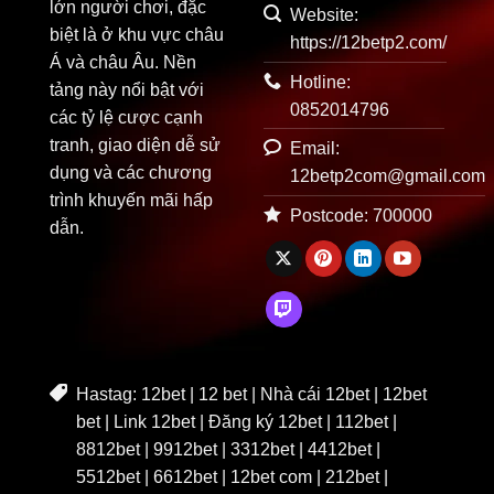
lớn người chơi, đặc
Website:
biệt là ở khu vực châu
https://12betp2.com/
Á và châu Âu. Nền
Hotline:
tảng này nổi bật với
0852014796
các tỷ lệ cược cạnh
tranh, giao diện dễ sử
Email:
dụng và các chương
12betp2com@gmail.com
trình khuyến mãi hấp
Postcode: 700000
dẫn.
Hastag: 12bet | 12 bet | Nhà cái 12bet | 12bet
bet | Link 12bet | Đăng ký 12bet | 112bet |
8812bet | 9912bet | 3312bet | 4412bet |
5512bet | 6612bet | 12bet com | 212bet |