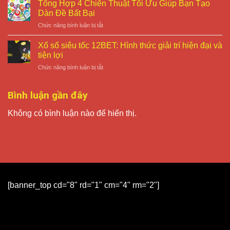
dẫn
số:
Tổng Hợp 4 Chiến Thuật Tối Ưu Giúp Bạn Tạo
hiệu
toàn
Bí
Dàn Đề Bất Bại
quả
diện
quyết
ở
Chức năng bình luận bị tắt
về
tiếp
Tổng
cách
cận
Hợp
áp
Xổ số siêu tốc 12BET: Hình thức giải trí hiện đại và
giải
4
dụng
tiện lợi
đặc
Chiến
chơi
biệt
ở
Chức năng bình luận bị tắt
Thuật
lô
Xổ
Tối
câm
số
Ưu
tại
Bình luận gần đây
siêu
Giúp
12BET
tốc
Bạn
12BET:
Không có bình luận nào để hiển thị.
Tạo
Hình
Dàn
thức
Đề
giải
Bất
trí
Bại
hiện
đại
và
tiện
[banner_top cd="8" rd="1" cm="4" rm="2"]
lợi