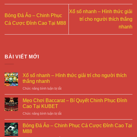
Xổ số nhanh – Hình thức giải
Bóng Đá Ảo – Chinh Phục
trí cho người thích thắng
Cá Cược Đỉnh Cao Tại M88
nhanh
BÀI VIẾT MỚI
Xổ số nhanh – Hình thức giải trí cho người thích
thắng nhanh
ở
Chức năng bình luận bị tắt
Xổ
số
Mẹo Chơi Baccarat – Bí Quyết Chinh Phục Đỉnh
nhanh
Cao Tại KUBET
–
ở
Chức năng bình luận bị tắt
Hình
Mẹo
thức
Chơi
giải
Bóng Đá Ảo – Chinh Phục Cá Cược Đỉnh Cao Tại
Baccarat
trí
M88
–
cho