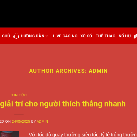
 CHỦ
HƯỚNG DẪN
LIVE CASINO
XỔ SỐ
THỂ THAO
NỔ HŨ
AUTHOR ARCHIVES:
ADMIN
TIN TỨC
giải trí cho người thích thắng nhanh
ED ON
24/05/2025
BY
ADMIN
Với tốc độ quay thưởng siêu tốc, tỷ lệ trúng thưở