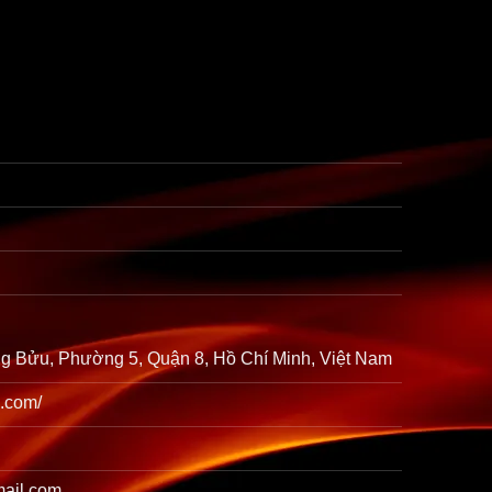
ng Bửu, Phường 5, Quận 8, Hồ Chí Minh, Việt Nam
2.com/
ail.com