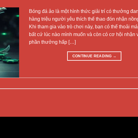
Bóng đá ảo là một hình thức giải trí có thưởng đ
hàng triệu người yêu thích thể thao đón nhận nồng
Khi tham gia vào trò chơi này, bạn có thể thoải má
bất cứ lúc nào mình muốn và còn có cơ hội nhận
phần thưởng hấp […]
CONTINUE READING
→