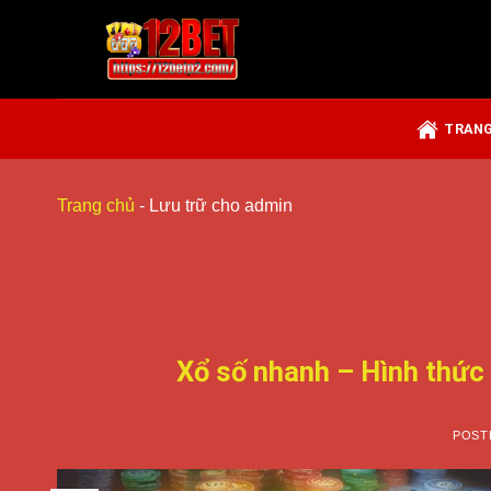
Skip
to
content
TRANG
Trang chủ
-
Lưu trữ cho admin
Xổ số nhanh – Hình thức 
POST