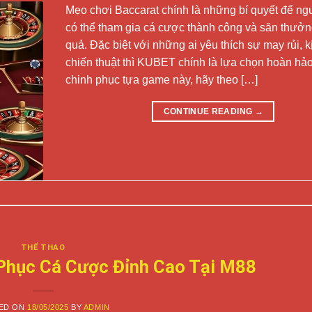
Mẹo chơi Baccarat chính là những bí quyết để ng
có thể tham gia cá cược thành công và săn thưởn
quả. Đặc biệt với những ai yêu thích sự may rủi, kị
chiến thuật thì KUBET chính là lựa chọn hoàn hả
chinh phục tựa game này, hãy theo […]
CONTINUE READING
→
THỂ THAO
Phục Cá Cược Đỉnh Cao Tại M88
ED ON
18/05/2025
BY
ADMIN