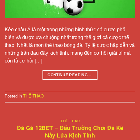
Kèo châu Á là một trong những hình thức cá cược phổ
biến và được ưa chuộng nhất trong thế giới cá cược thể
thao. Nhất là môn thể thao bóng đá. Tỷ lệ cược hấp dẫn và
những trận đấu đầy kịch tính, mang đến cơ hội giải trí mà
còn là cơ hội […]
CONTINUE READING
→
Posted in
THỂ THAO
THỂ THAO
Đá Gà 12BET – Đấu Trường Chơi Đá Kê
Nảy Lửa Kịch Tính