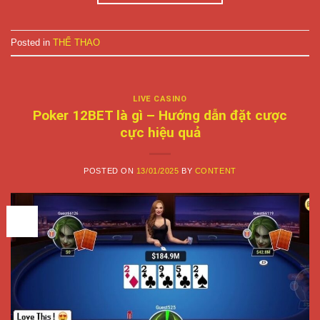
Posted in
THỂ THAO
LIVE CASINO
Poker 12BET là gì – Hướng dẫn đặt cược
cực hiệu quả
POSTED ON
13/01/2025
BY
CONTENT
13
Th1