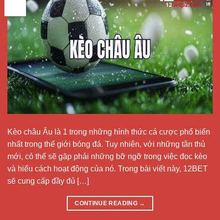
13
Th1
Kèo châu Âu là 1 trong những hình thức cá cược phổ biến
nhất trong thế giới bóng đá. Tuy nhiên, với những tân thủ
mới, có thể sẽ gặp phải những bỡ ngỡ trong việc đọc kèo
và hiểu cách hoạt động của nó. Trong bài viết này, 12BET
sẽ cung cấp đầy đủ […]
CONTINUE READING
→