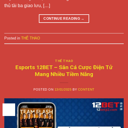
thủ tài ba giao lưu, […]
CONTINUE READING
→
Posted in
THỂ THAO
THỂ THAO
Esports 12BET – Sân Cá Cược Điện Tử
Mang Nhiều Tiềm Năng
POSTED ON
13/01/2025
BY
CONTENT
13
Th1