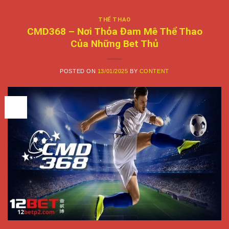
THỂ THAO
CMD368 – Nơi Thỏa Đam Mê Thể Thao
Của Những Bet Thủ
POSTED ON
13/01/2025
BY
CONTENT
13
Th1