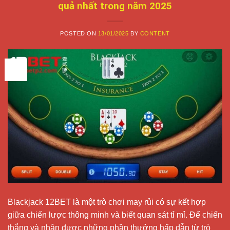
quả nhất trong năm 2025
POSTED ON
13/01/2025
BY
CONTENT
13
Th1
Blackjack 12BET là một trò chơi may rủi có sự kết hợp
giữa chiến lược thông minh và biết quan sát tỉ mỉ. Để chiến
thắng và nhận được những phần thưởng hấp dẫn từ trò